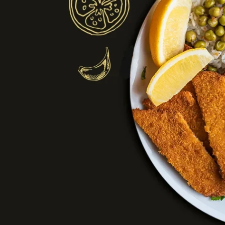
רוך
ובך